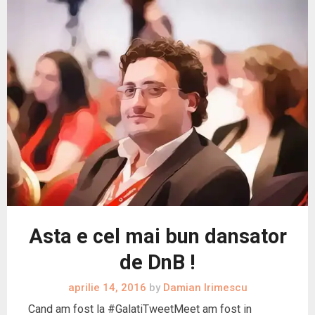
Asta e cel mai bun dansator
de DnB !
aprilie 14, 2016
by
Damian Irimescu
Cand am fost la #GalatiTweetMeet am fost in