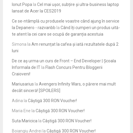
Ionut Popa
la
Cel mai ușor, subțire și ultra-business laptop
lansat de Acer la CES2019
Ce se-ntâmplă cu produsele voastre când ajung în service
la Depanero - razvanbb
la
Când îți cumperi un produs uită-
te atent la cei care se ocupă de garanția acestuia
Simona
la
Am renunțat la cafea și iată rezultatele după 2
luni
De ce aș urma un curs de Front – End Developer | Școala
Informala de IT
la
Flash Concurs Pentru Bloggerii
Craioveni!
Mariusarius
la
Avengers Infinity Wars, o părere mai mult
decât sinceră! [SPOILERS]
Adina
la
Câștigă 300 RON Voucher!
Maria Ene
la
Câștigă 300 RON Voucher!
Suta Maricica
la
Câștigă 300 RON Voucher!
Boiangiu Andrei
la
Câștigă 300 RON Voucher!