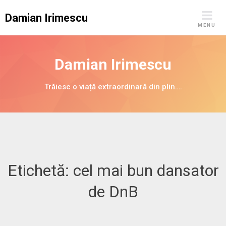
Skip
Damian Irimescu
to
MENU
content
Damian Irimescu
Trăiesc o viață extraordinară din plin….
Etichetă:
cel mai bun dansator
de DnB