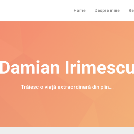
Home
Despre mine
Re
Damian Irimesc
Trăiesc o viață extraordinară din plin….