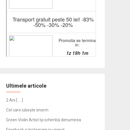
Ultimele articole
2 Ani [ … ]
Cel care iubește enorm
Green Violin Artist își schimbă denumirea
Facebook și Instagram nu merg!