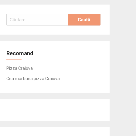
Caută
după:
Recomand
Pizza Craiova
Cea mai buna pizza Craiova