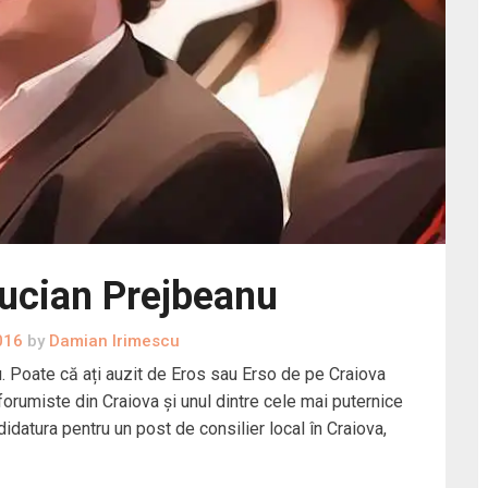
 Lucian Prejbeanu
016
by
Damian Irimescu
u. Poate că ați auzit de Eros sau Erso de pe Craiova
forumiste din Craiova și unul dintre cele mai puternice
idatura pentru un post de consilier local în Craiova,