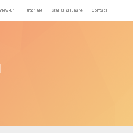
view-uri
Tutoriale
Statistici lunare
Contact
u