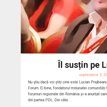
Îl susțin pe
septembrie 3, 2
Nu știu dacă voi știți cine este Lucian Prejbean
Forum. Ei bine, fondatorul minunatei comunități 
forumuri regionale din România și-a anunțat cand
din partea PDL. Din câte …