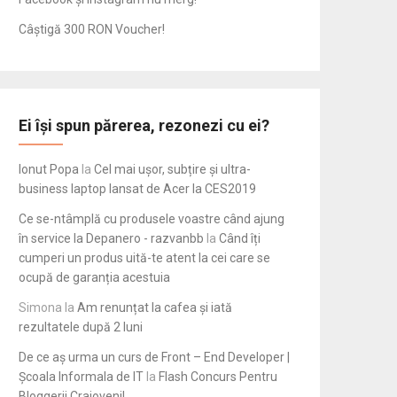
Câștigă 300 RON Voucher!
Ei își spun părerea, rezonezi cu ei?
Ionut Popa
la
Cel mai ușor, subțire și ultra-
business laptop lansat de Acer la CES2019
Ce se-ntâmplă cu produsele voastre când ajung
în service la Depanero - razvanbb
la
Când îți
cumperi un produs uită-te atent la cei care se
ocupă de garanția acestuia
Simona
la
Am renunțat la cafea și iată
rezultatele după 2 luni
De ce aș urma un curs de Front – End Developer |
Școala Informala de IT
la
Flash Concurs Pentru
Bloggerii Craioveni!