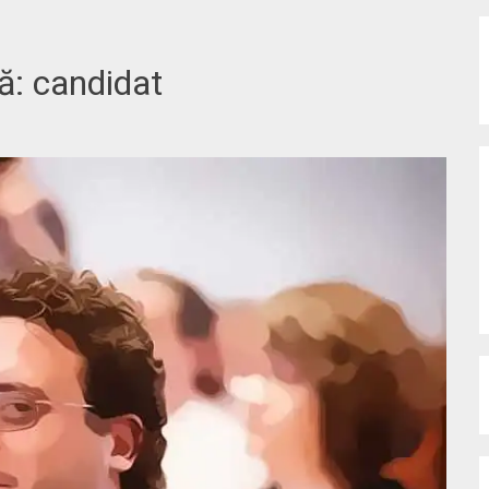
tă:
candidat