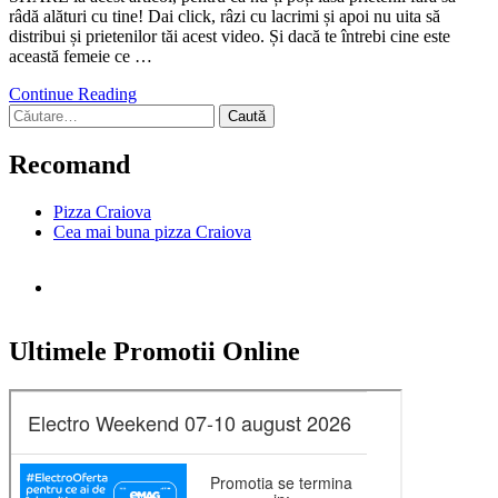
râdă alături cu tine! Dai click, râzi cu lacrimi și apoi nu uita să
distribui și prietenilor tăi acest video. Și dacă te întrebi cine este
această femeie ce …
Continue Reading
Caută
după:
Recomand
Pizza Craiova
Cea mai buna pizza Craiova
Ultimele Promotii Online