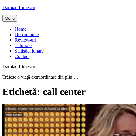
Skip
Damian Irimescu
to
content
Menu
Home
Despre mine
Review-uri
Tutoriale
Statistici lunare
Contact
Damian Irimescu
Trăiesc o viață extraordinară din plin….
Etichetă:
call center