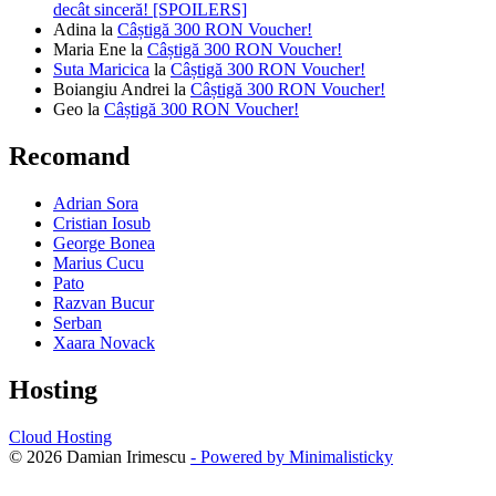
decât sinceră! [SPOILERS]
Adina
la
Câștigă 300 RON Voucher!
Maria Ene
la
Câștigă 300 RON Voucher!
Suta Maricica
la
Câștigă 300 RON Voucher!
Boiangiu Andrei
la
Câștigă 300 RON Voucher!
Geo
la
Câștigă 300 RON Voucher!
Recomand
Adrian Sora
Cristian Iosub
George Bonea
Marius Cucu
Pato
Razvan Bucur
Serban
Xaara Novack
Hosting
Cloud Hosting
© 2026 Damian Irimescu
- Powered by Minimalisticky