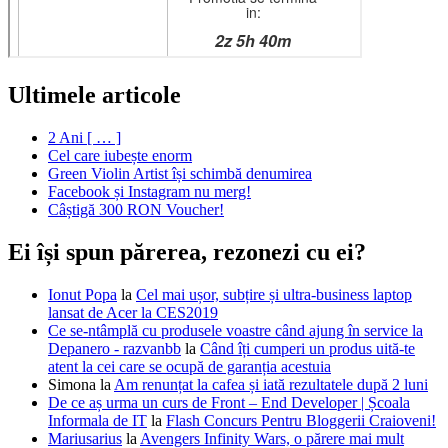
Ultimele articole
2 Ani [ … ]
Cel care iubește enorm
Green Violin Artist își schimbă denumirea
Facebook și Instagram nu merg!
Câștigă 300 RON Voucher!
Ei își spun părerea, rezonezi cu ei?
Ionut Popa
la
Cel mai ușor, subțire și ultra-business laptop
lansat de Acer la CES2019
Ce se-ntâmplă cu produsele voastre când ajung în service la
Depanero - razvanbb
la
Când îți cumperi un produs uită-te
atent la cei care se ocupă de garanția acestuia
Simona
la
Am renunțat la cafea și iată rezultatele după 2 luni
De ce aș urma un curs de Front – End Developer | Școala
Informala de IT
la
Flash Concurs Pentru Bloggerii Craioveni!
Mariusarius
la
Avengers Infinity Wars, o părere mai mult