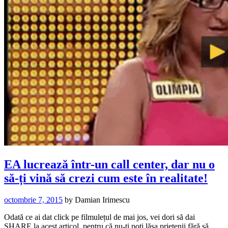
EA lucrează într-un call center, dar nu o
să-ți vină să crezi cum este în realitate!
octombrie 7, 2015
by
Damian Irimescu
Odată ce ai dat click pe filmulețul de mai jos, vei dori să dai
SHARE la acest articol, pentru că nu-ți poți lăsa prietenii fără să