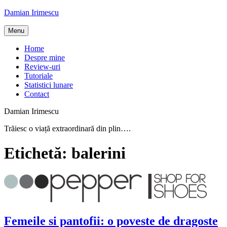
Skip
Damian Irimescu
to
content
Menu
Home
Despre mine
Review-uri
Tutoriale
Statistici lunare
Contact
Damian Irimescu
Trăiesc o viață extraordinară din plin….
Etichetă:
balerini
Femeile si pantofii: o poveste de dragoste