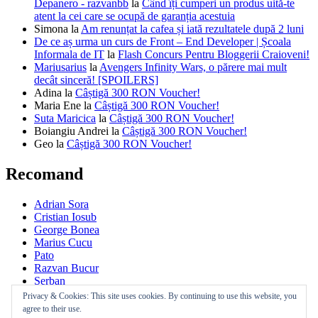
Depanero - razvanbb
la
Când îți cumperi un produs uită-te
atent la cei care se ocupă de garanția acestuia
Simona
la
Am renunțat la cafea și iată rezultatele după 2 luni
De ce aș urma un curs de Front – End Developer | Școala
Informala de IT
la
Flash Concurs Pentru Bloggerii Craioveni!
Mariusarius
la
Avengers Infinity Wars, o părere mai mult
decât sinceră! [SPOILERS]
Adina
la
Câștigă 300 RON Voucher!
Maria Ene
la
Câștigă 300 RON Voucher!
Suta Maricica
la
Câștigă 300 RON Voucher!
Boiangiu Andrei
la
Câștigă 300 RON Voucher!
Geo
la
Câștigă 300 RON Voucher!
Recomand
Adrian Sora
Cristian Iosub
George Bonea
Marius Cucu
Pato
Razvan Bucur
Serban
Xaara Novack
Privacy & Cookies: This site uses cookies. By continuing to use this website, you
agree to their use.