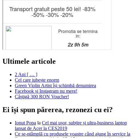
Ultimele articole
2 Ani [ … ]
Cel care iubește enorm
Green Violin Artist își schimbă denumirea
Facebook și Instagram nu merg!
Câștigă 300 RON Voucher!
Ei își spun părerea, rezonezi cu ei?
Ionut Popa
la
Cel mai ușor, subțire și ultra-business laptop
lansat de Acer la CES2019
Ce se-ntâmplă cu produsele voastre când ajung în service la