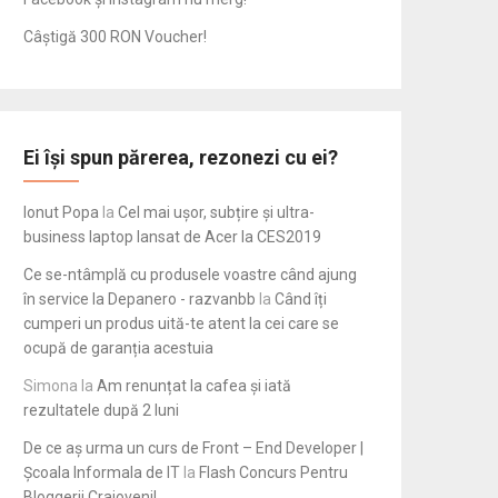
Câștigă 300 RON Voucher!
Ei își spun părerea, rezonezi cu ei?
Ionut Popa
la
Cel mai ușor, subțire și ultra-
business laptop lansat de Acer la CES2019
Ce se-ntâmplă cu produsele voastre când ajung
în service la Depanero - razvanbb
la
Când îți
cumperi un produs uită-te atent la cei care se
ocupă de garanția acestuia
Simona
la
Am renunțat la cafea și iată
rezultatele după 2 luni
De ce aș urma un curs de Front – End Developer |
Școala Informala de IT
la
Flash Concurs Pentru
Bloggerii Craioveni!