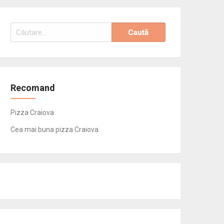
Caută
după:
Recomand
Pizza Craiova
Cea mai buna pizza Craiova