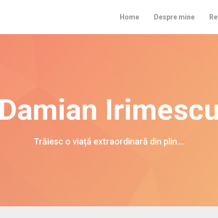
Home
Despre mine
Re
Damian Irimesc
Trăiesc o viață extraordinară din plin….