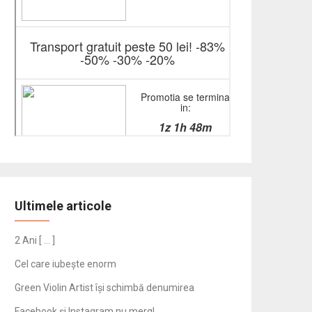
Ultimele articole
2 Ani [ … ]
Cel care iubește enorm
Green Violin Artist își schimbă denumirea
Facebook și Instagram nu merg!