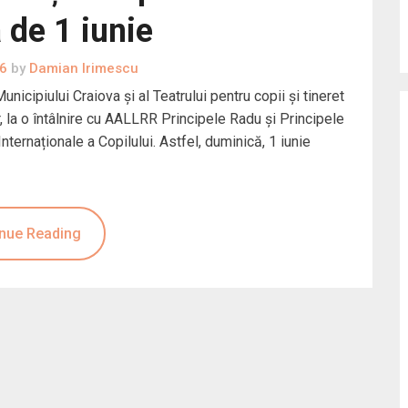
 de 1 iunie
16
by
Damian Irimescu
nicipiului Craiova şi al Teatrului pentru copii şi tineret
 lor, la o întâlnire cu AALLRR Principele Radu şi Principele
nternaționale a Copilului. Astfel, duminică, 1 iunie
nue Reading