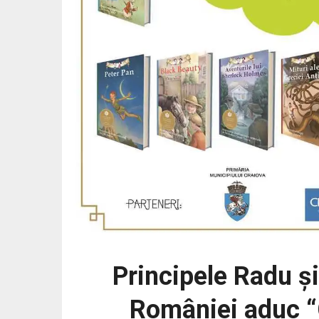
Principele Radu şi
României aduc “C