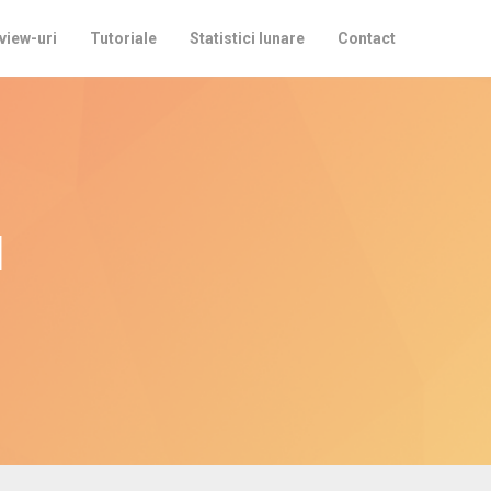
view-uri
Tutoriale
Statistici lunare
Contact
u