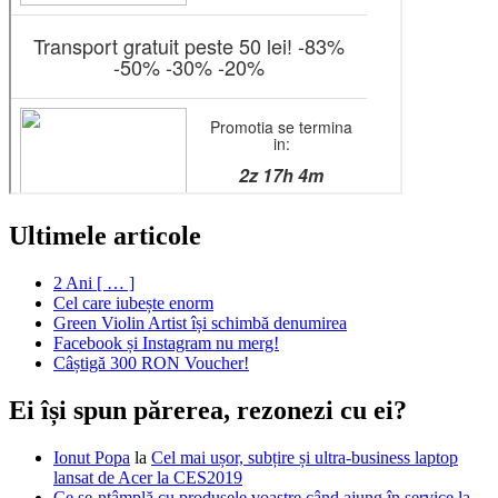
Ultimele articole
2 Ani [ … ]
Cel care iubește enorm
Green Violin Artist își schimbă denumirea
Facebook și Instagram nu merg!
Câștigă 300 RON Voucher!
Ei își spun părerea, rezonezi cu ei?
Ionut Popa
la
Cel mai ușor, subțire și ultra-business laptop
lansat de Acer la CES2019
Ce se-ntâmplă cu produsele voastre când ajung în service la