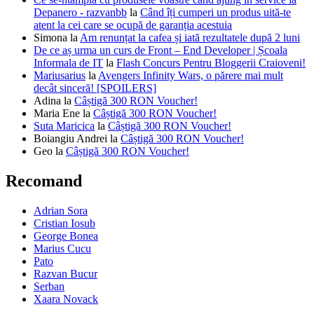
Depanero - razvanbb
la
Când îți cumperi un produs uită-te
atent la cei care se ocupă de garanția acestuia
Simona
la
Am renunțat la cafea și iată rezultatele după 2 luni
De ce aș urma un curs de Front – End Developer | Școala
Informala de IT
la
Flash Concurs Pentru Bloggerii Craioveni!
Mariusarius
la
Avengers Infinity Wars, o părere mai mult
decât sinceră! [SPOILERS]
Adina
la
Câștigă 300 RON Voucher!
Maria Ene
la
Câștigă 300 RON Voucher!
Suta Maricica
la
Câștigă 300 RON Voucher!
Boiangiu Andrei
la
Câștigă 300 RON Voucher!
Geo
la
Câștigă 300 RON Voucher!
Recomand
Adrian Sora
Cristian Iosub
George Bonea
Marius Cucu
Pato
Razvan Bucur
Serban
Xaara Novack