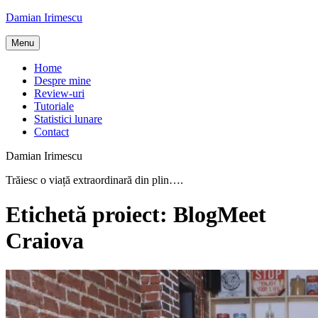
Skip
Damian Irimescu
to
content
Menu
Home
Despre mine
Review-uri
Tutoriale
Statistici lunare
Contact
Damian Irimescu
Trăiesc o viață extraordinară din plin….
Etichetă proiect:
BlogMeet
Craiova