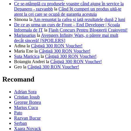
Ce se-ntâmplă cu produsele voastre când ajung în service la
Depanero - razvanbb
la
Când îți cumperi un produs uită-te
atent la cei care se ocupă de garanția acestuia
Simona
la
Am renunțat la cafea și iată rezultatele după 2 luni
De ce aș urma un curs de Front – End Developer | Școala
Informala de IT
la
Flash Concurs Pentru Bloggerii Craioveni!
Mariusarius
la
Avengers Infinity Wars, o părere mai mult
decât sinceră! [SPOILERS]
Adina
la
Câștigă 300 RON Voucher!
Maria Ene
la
Câștigă 300 RON Voucher!
Suta Maricica
la
Câștigă 300 RON Voucher!
Boiangiu Andrei
la
Câștigă 300 RON Voucher!
Geo
la
Câștigă 300 RON Voucher!
Recomand
Adrian Sora
Cristian Iosub
George Bonea
Marius Cucu
Pato
Razvan Bucur
Serban
Xaara Novack