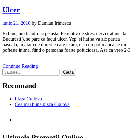
Ulcer
iunie 21, 2010
by
Damian Irimescu
Ei bine, am facut-o si pe asta. Pe motiv de stres, nervi ( atunci la
Bucuresti ), se pare ca facui ulcer. Yep, si hai sa va zic partea
nasoala, in afara de durerile care le am, e ca nu pot manca ce mi
pofteste inima, fiind o persoana foarte pofticioasa. Asa ca vreo 2-3
…
Continue Reading
Caută
după:
Recomand
Pizza Craiova
Cea mai buna pizza Craiova
Ultimele Promotii Online