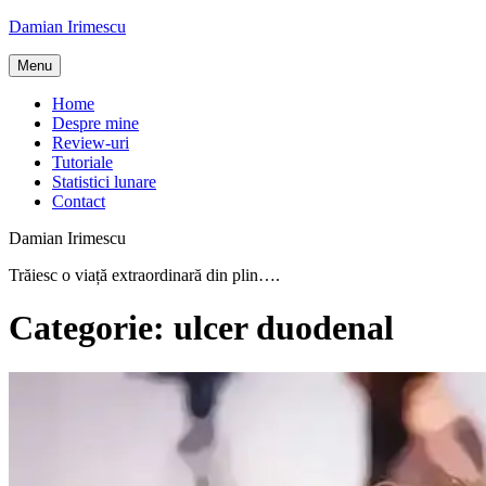
Skip
Damian Irimescu
to
content
Menu
Home
Despre mine
Review-uri
Tutoriale
Statistici lunare
Contact
Damian Irimescu
Trăiesc o viață extraordinară din plin….
Categorie:
ulcer duodenal