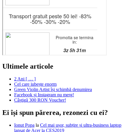
Ultimele articole
2 Ani [ … ]
Cel care iubește enorm
Green Violin Artist își schimbă denumirea
Facebook și Instagram nu merg!
Câștigă 300 RON Voucher!
Ei își spun părerea, rezonezi cu ei?
Ionut Popa
la
Cel mai ușor, subțire și ultra-business laptop
lansat de Acer la CES2019