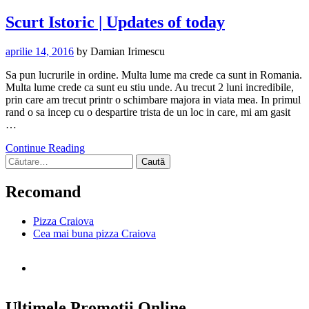
Scurt Istoric | Updates of today
aprilie 14, 2016
by
Damian Irimescu
Sa pun lucrurile in ordine. Multa lume ma crede ca sunt in Romania.
Multa lume crede ca sunt eu stiu unde. Au trecut 2 luni incredibile,
prin care am trecut printr o schimbare majora in viata mea. In primul
rand o sa incep cu o despartire trista de un loc in care, mi am gasit
…
Continue Reading
Caută
după:
Recomand
Pizza Craiova
Cea mai buna pizza Craiova
Ultimele Promotii Online