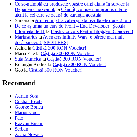
Ce se-ntâmplă cu produsele voastre când ajung în service la
Depanero - razvanbb
la
Când îți cumperi un produs uită-te
atent la cei care se ocupă de garanția acestuia
Simona
la
Am renunțat la cafea și iată rezultatele după 2 luni
De ce aș urma un curs de Front – End Developer | Școala
Informala de IT
la
Flash Concurs Pentru Bloggerii Craioveni!
Mariusarius
la
Avengers Infinity Wars, o părere mai mult
decât sinceră! [SPOILERS]
Adina
la
Câștigă 300 RON Voucher!
Maria Ene
la
Câștigă 300 RON Voucher!
Suta Maricica
la
Câștigă 300 RON Voucher!
Boiangiu Andrei
la
Câștigă 300 RON Voucher!
Geo
la
Câștigă 300 RON Voucher!
Recomand
Adrian Sora
Cristian Iosub
George Bonea
Marius Cucu
Pato
Razvan Bucur
Serban
Xaara Novack