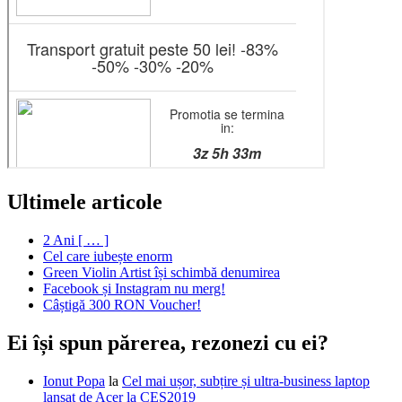
Ultimele articole
2 Ani [ … ]
Cel care iubește enorm
Green Violin Artist își schimbă denumirea
Facebook și Instagram nu merg!
Câștigă 300 RON Voucher!
Ei își spun părerea, rezonezi cu ei?
Ionut Popa
la
Cel mai ușor, subțire și ultra-business laptop
lansat de Acer la CES2019