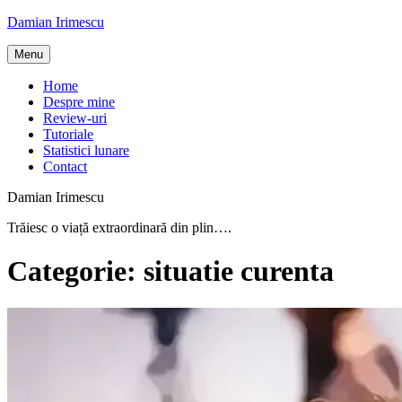
Skip
Damian Irimescu
to
content
Menu
Home
Despre mine
Review-uri
Tutoriale
Statistici lunare
Contact
Damian Irimescu
Trăiesc o viață extraordinară din plin….
Categorie:
situatie curenta