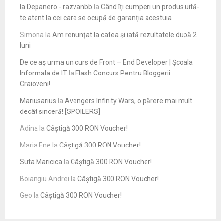
la Depanero - razvanbb
la
Când îți cumperi un produs uită-
te atent la cei care se ocupă de garanția acestuia
Simona
la
Am renunțat la cafea și iată rezultatele după 2
luni
De ce aș urma un curs de Front – End Developer | Școala
Informala de IT
la
Flash Concurs Pentru Bloggerii
Craioveni!
Mariusarius
la
Avengers Infinity Wars, o părere mai mult
decât sinceră! [SPOILERS]
Adina
la
Câștigă 300 RON Voucher!
Maria Ene
la
Câștigă 300 RON Voucher!
Suta Maricica
la
Câștigă 300 RON Voucher!
Boiangiu Andrei
la
Câștigă 300 RON Voucher!
Geo
la
Câștigă 300 RON Voucher!