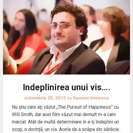
Indeplinirea unui vis….
octombrie 20, 2015
by
Damian Irimescu
Nu ştiu care aţi văzut „The Pursuit of Happiness” cu
Will Smith, dar acel film văzut mai demult m-a cam
marcat. Atât de multă determinare în a-ţi îndeplini un
scop, o dorinţă, un vis. Acela de a scăpa din sărăcie.