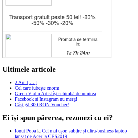
Ultimele articole
2 Ani [ … ]
Cel care iubește enorm
Green Violin Artist își schimbă denumirea
Facebook și Instagram nu merg!
Câștigă 300 RON Voucher!
Ei își spun părerea, rezonezi cu ei?
Ionut Popa
la
Cel mai ușor, subțire și ultra-business laptop
lansat de Acer la CES2019