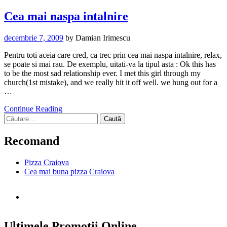
Cea mai naspa intalnire
decembrie 7, 2009
by
Damian Irimescu
Pentru toti aceia care cred, ca trec prin cea mai naspa intalnire, relax,
se poate si mai rau. De exemplu, uitati-va la tipul asta : Ok this has
to be the most sad relationship ever. I met this girl through my
church(1st mistake), and we really hit it off well. we hung out for a
…
Continue Reading
Caută
după:
Recomand
Pizza Craiova
Cea mai buna pizza Craiova
Ultimele Promotii Online