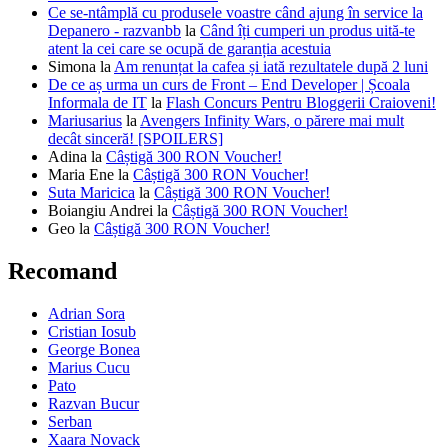
Ce se-ntâmplă cu produsele voastre când ajung în service la
Depanero - razvanbb
la
Când îți cumperi un produs uită-te
atent la cei care se ocupă de garanția acestuia
Simona
la
Am renunțat la cafea și iată rezultatele după 2 luni
De ce aș urma un curs de Front – End Developer | Școala
Informala de IT
la
Flash Concurs Pentru Bloggerii Craioveni!
Mariusarius
la
Avengers Infinity Wars, o părere mai mult
decât sinceră! [SPOILERS]
Adina
la
Câștigă 300 RON Voucher!
Maria Ene
la
Câștigă 300 RON Voucher!
Suta Maricica
la
Câștigă 300 RON Voucher!
Boiangiu Andrei
la
Câștigă 300 RON Voucher!
Geo
la
Câștigă 300 RON Voucher!
Recomand
Adrian Sora
Cristian Iosub
George Bonea
Marius Cucu
Pato
Razvan Bucur
Serban
Xaara Novack