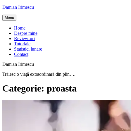
Skip
Damian Irimescu
to
content
Menu
Home
Despre mine
Review-uri
Tutoriale
Statistici lunare
Contact
Damian Irimescu
Trăiesc o viață extraordinară din plin….
Categorie:
proasta