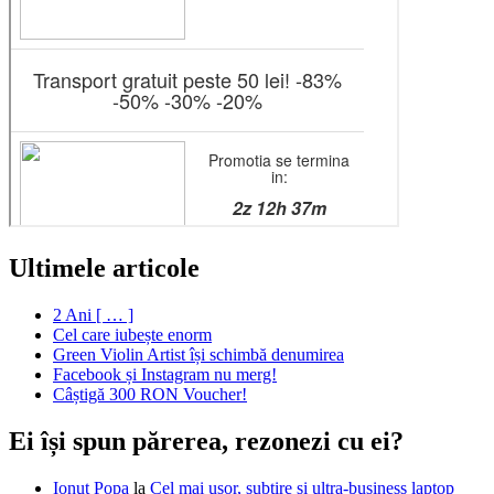
Ultimele articole
2 Ani [ … ]
Cel care iubește enorm
Green Violin Artist își schimbă denumirea
Facebook și Instagram nu merg!
Câștigă 300 RON Voucher!
Ei își spun părerea, rezonezi cu ei?
Ionut Popa
la
Cel mai ușor, subțire și ultra-business laptop