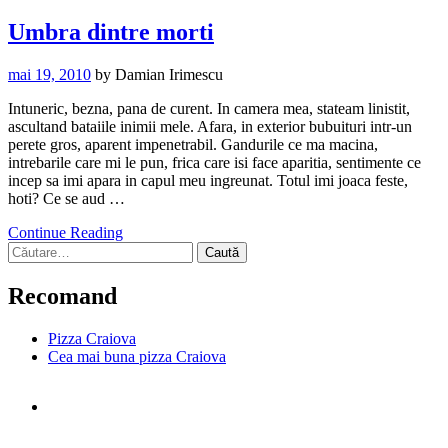
Umbra dintre morti
mai 19, 2010
by
Damian Irimescu
Intuneric, bezna, pana de curent. In camera mea, stateam linistit,
ascultand bataiile inimii mele. Afara, in exterior bubuituri intr-un
perete gros, aparent impenetrabil. Gandurile ce ma macina,
intrebarile care mi le pun, frica care isi face aparitia, sentimente ce
incep sa imi apara in capul meu ingreunat. Totul imi joaca feste,
hoti? Ce se aud …
Continue Reading
Caută
după:
Recomand
Pizza Craiova
Cea mai buna pizza Craiova