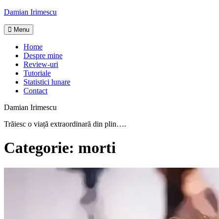
Skip
Damian Irimescu
to
content
Menu
Home
Despre mine
Review-uri
Tutoriale
Statistici lunare
Contact
Damian Irimescu
Trăiesc o viață extraordinară din plin….
Categorie:
morti