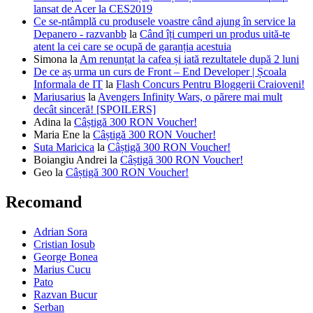
lansat de Acer la CES2019
Ce se-ntâmplă cu produsele voastre când ajung în service la
Depanero - razvanbb
la
Când îți cumperi un produs uită-te
atent la cei care se ocupă de garanția acestuia
Simona
la
Am renunțat la cafea și iată rezultatele după 2 luni
De ce aș urma un curs de Front – End Developer | Școala
Informala de IT
la
Flash Concurs Pentru Bloggerii Craioveni!
Mariusarius
la
Avengers Infinity Wars, o părere mai mult
decât sinceră! [SPOILERS]
Adina
la
Câștigă 300 RON Voucher!
Maria Ene
la
Câștigă 300 RON Voucher!
Suta Maricica
la
Câștigă 300 RON Voucher!
Boiangiu Andrei
la
Câștigă 300 RON Voucher!
Geo
la
Câștigă 300 RON Voucher!
Recomand
Adrian Sora
Cristian Iosub
George Bonea
Marius Cucu
Pato
Razvan Bucur
Serban