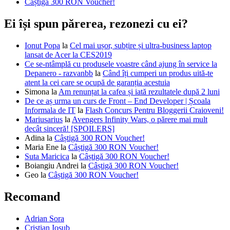
Câștigă 300 RON Voucher!
Ei își spun părerea, rezonezi cu ei?
Ionut Popa
la
Cel mai ușor, subțire și ultra-business laptop
lansat de Acer la CES2019
Ce se-ntâmplă cu produsele voastre când ajung în service la
Depanero - razvanbb
la
Când îți cumperi un produs uită-te
atent la cei care se ocupă de garanția acestuia
Simona
la
Am renunțat la cafea și iată rezultatele după 2 luni
De ce aș urma un curs de Front – End Developer | Școala
Informala de IT
la
Flash Concurs Pentru Bloggerii Craioveni!
Mariusarius
la
Avengers Infinity Wars, o părere mai mult
decât sinceră! [SPOILERS]
Adina
la
Câștigă 300 RON Voucher!
Maria Ene
la
Câștigă 300 RON Voucher!
Suta Maricica
la
Câștigă 300 RON Voucher!
Boiangiu Andrei
la
Câștigă 300 RON Voucher!
Geo
la
Câștigă 300 RON Voucher!
Recomand
Adrian Sora
Cristian Iosub