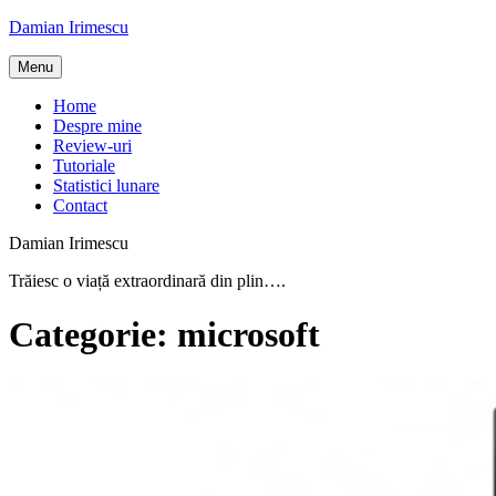
Skip
Damian Irimescu
to
content
Menu
Home
Despre mine
Review-uri
Tutoriale
Statistici lunare
Contact
Damian Irimescu
Trăiesc o viață extraordinară din plin….
Categorie:
microsoft