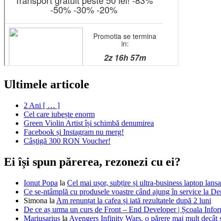
Ultimele articole
2 Ani [ … ]
Cel care iubește enorm
Green Violin Artist își schimbă denumirea
Facebook și Instagram nu merg!
Câștigă 300 RON Voucher!
Ei își spun părerea, rezonezi cu ei?
Ionut Popa
la
Cel mai ușor, subțire și ultra-business laptop la
Ce se-ntâmplă cu produsele voastre când ajung în service la D
Simona
la
Am renunțat la cafea și iată rezultatele după 2 luni
De ce aș urma un curs de Front – End Developer | Școala Infor
Mariusarius
la
Avengers Infinity Wars, o părere mai mult decâ