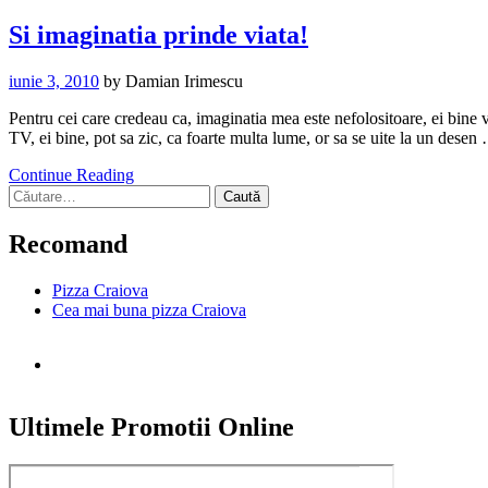
Si imaginatia prinde viata!
iunie 3, 2010
by
Damian Irimescu
Pentru cei care credeau ca, imaginatia mea este nefolositoare, ei bine v
TV, ei bine, pot sa zic, ca foarte multa lume, or sa se uite la un desen
Continue Reading
Caută
după:
Recomand
Pizza Craiova
Cea mai buna pizza Craiova
Ultimele Promotii Online