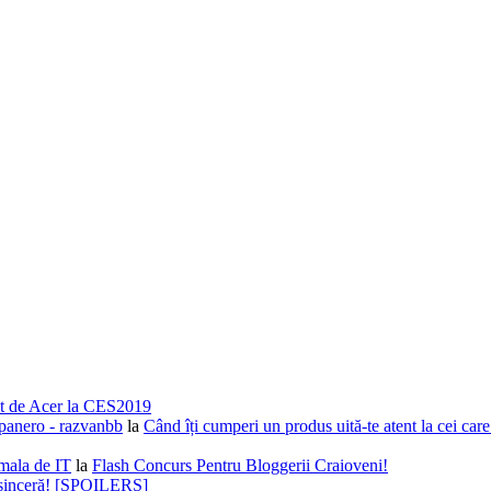
nsat de Acer la CES2019
epanero - razvanbb
la
Când îți cumperi un produs uită-te atent la cei car
mala de IT
la
Flash Concurs Pentru Bloggerii Craioveni!
t sinceră! [SPOILERS]