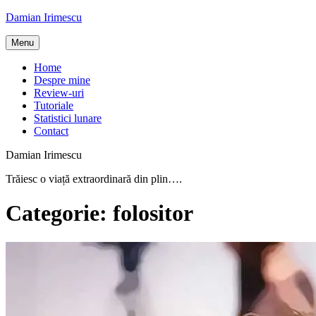
Skip
Damian Irimescu
to
content
Menu
Home
Despre mine
Review-uri
Tutoriale
Statistici lunare
Contact
Damian Irimescu
Trăiesc o viață extraordinară din plin….
Categorie:
folositor