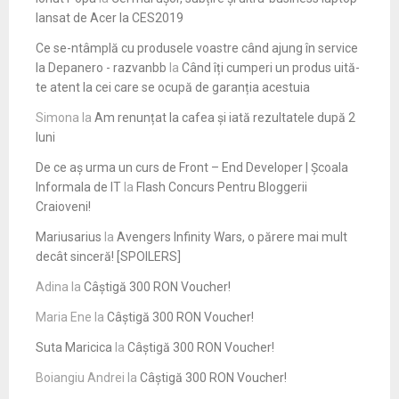
lansat de Acer la CES2019
Ce se-ntâmplă cu produsele voastre când ajung în service
la Depanero - razvanbb
la
Când îți cumperi un produs uită-
te atent la cei care se ocupă de garanția acestuia
Simona
la
Am renunțat la cafea și iată rezultatele după 2
luni
De ce aș urma un curs de Front – End Developer | Școala
Informala de IT
la
Flash Concurs Pentru Bloggerii
Craioveni!
Mariusarius
la
Avengers Infinity Wars, o părere mai mult
decât sinceră! [SPOILERS]
Adina
la
Câștigă 300 RON Voucher!
Maria Ene
la
Câștigă 300 RON Voucher!
Suta Maricica
la
Câștigă 300 RON Voucher!
Boiangiu Andrei
la
Câștigă 300 RON Voucher!