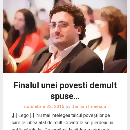
Finalul unei povesti demult
spuse…
octombrie 25, 2015
by
Damian Irimescu
„[..] Lego [..] Nu mai înţelegea tâlcul poveştilor pe
care le iubea atât de mult. Cuvintele se pierdeau în
gol în cărţile lui. Dezamăgit, la căderea serii este