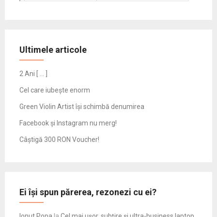
Ultimele articole
2 Ani [ … ]
Cel care iubește enorm
Green Violin Artist își schimbă denumirea
Facebook și Instagram nu merg!
Câștigă 300 RON Voucher!
Ei își spun părerea, rezonezi cu ei?
Ionut Popa
la
Cel mai ușor, subțire și ultra-business laptop