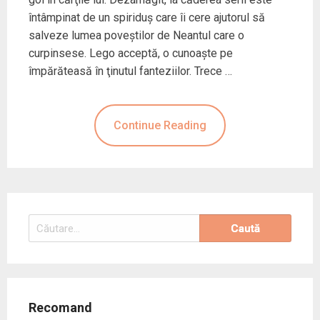
întâmpinat de un spiriduş care îi cere ajutorul să
salveze lumea poveştilor de Neantul care o
curpinsese. Lego acceptă, o cunoaşte pe
împărăteasă în ţinutul fanteziilor. Trece …
Continue Reading
Caută
după:
Recomand