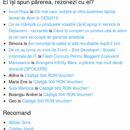
Ei își spun părerea, rezonezi cu ei?
Ionut Popa
la
Cel mai ușor, subțire și ultra-business laptop
lansat de Acer la CES2019
Ce se-ntâmplă cu produsele voastre când ajung în service la
Depanero - razvanbb
la
Când îți cumperi un produs uită-te atent
la cei care se ocupă de garanția acestuia
Simona
la
Am renunțat la cafea și iată rezultatele după 2 luni
De ce aș urma un curs de Front – End Developer | Școala
Informala de IT
la
Flash Concurs Pentru Bloggerii Craioveni!
Mariusarius
la
Avengers Infinity Wars, o părere mai mult decât
sinceră! [SPOILERS]
Adina
la
Câștigă 300 RON Voucher!
Maria Ene
la
Câștigă 300 RON Voucher!
Suta Maricica
la
Câștigă 300 RON Voucher!
Boiangiu Andrei
la
Câștigă 300 RON Voucher!
Geo
la
Câștigă 300 RON Voucher!
Recomand
Adrian Sora
Cristian Iosub