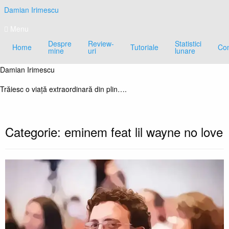
Skip
Damian Irimescu
to
content
Menu
Despre
Review-
Statistici
Home
Tutoriale
Con
mine
uri
lunare
Damian Irimescu
Trăiesc o viață extraordinară din plin….
Categorie:
eminem feat lil wayne no love