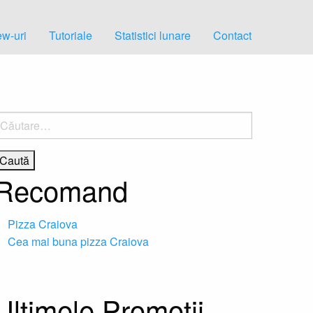
w-uri
Tutoriale
Statistici lunare
Contact
aută
upă:
Recomand
Pizza Craiova
Cea mai buna pizza Craiova
Ultimele Promotii