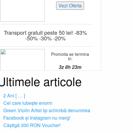
Ultimele articole
2 Ani [ … ]
Cel care iubește enorm
Green Violin Artist își schimbă denumirea
Facebook și Instagram nu merg!
Câștigă 300 RON Voucher!