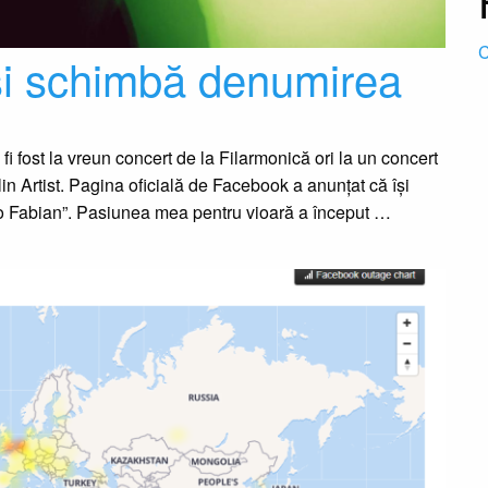
C
își schimbă denumirea
i fost la vreun concert de la Filarmonică ori la un concert
olin Artist. Pagina oficială de Facebook a anunțat că își
eo Fabian”. Pasiunea mea pentru vioară a început …