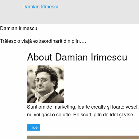
Skip
Damian Irimescu
to
content
Damian Irimescu
Trăiesc o viață extraordinară din plin….
About Damian Irimescu
Sunt om de marketing, foarte creativ și foarte vesel
nu voi găsi o soluție. Pe scurt, plin de idei și vise.
Hide