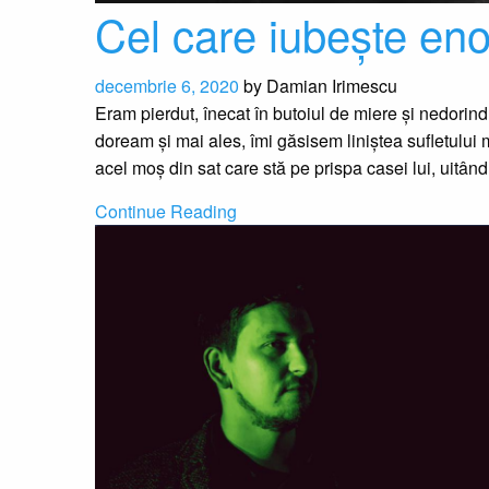
Cel care iubește en
decembrie 6, 2020
by
Damian Irimescu
Eram pierdut, înecat în butoiul de miere și nedorind
doream și mai ales, îmi găsisem liniștea sufletulu
acel moș din sat care stă pe prispa casei lui, uitâ
Continue Reading