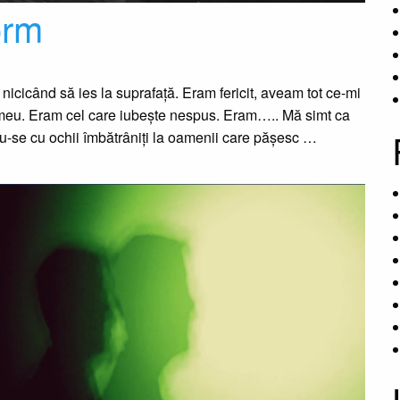
orm
 nicicând să ies la suprafață. Eram fericit, aveam tot ce-mi
i meu. Eram cel care iubește nespus. Eram….. Mă simt ca
ndu-se cu ochii îmbătrâniți la oamenii care pășesc …