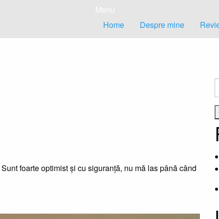
Menu
Home
Despre mine
Revie
C
d
. Sunt foarte optimist și cu siguranță, nu mă las până când