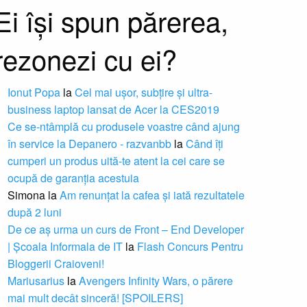
Ei își spun părerea,
rezonezi cu ei?
Ionut Popa
la
Cel mai ușor, subțire și ultra-
business laptop lansat de Acer la CES2019
Ce se-ntâmplă cu produsele voastre când ajung
în service la Depanero - razvanbb
la
Când îți
cumperi un produs uită-te atent la cei care se
ocupă de garanția acestuia
Simona
la
Am renunțat la cafea și iată rezultatele
după 2 luni
De ce aș urma un curs de Front – End Developer
| Școala Informala de IT
la
Flash Concurs Pentru
Bloggerii Craioveni!
Mariusarius
la
Avengers Infinity Wars, o părere
mai mult decât sinceră! [SPOILERS]