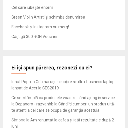
Cel care iubește enorm
Green Violin Artist își schimbă denumirea
Facebook și Instagram nu merg!
Câștigă 300 RON Voucher!
Ei își spun părerea, rezonezi cu ei?
Ionut Popa
la
Cel mai ușor, subțire și ultra-business laptop
lansat de Acer la CES2019
Ce se-ntâmplă cu produsele voastre când ajung în service
la Depanero - razvanbb
la
Când îți cumperi un produs uită-
te atent la cei care se ocupă de garanția acestuia
Simona
la
Am renunțat la cafea și iată rezultatele după 2
luni