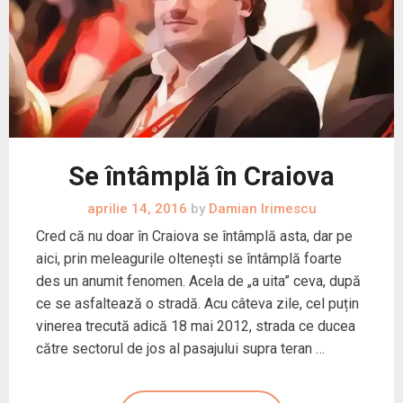
Se întâmplă în Craiova
aprilie 14, 2016
by
Damian Irimescu
Cred că nu doar în Craiova se întâmplă asta, dar pe
aici, prin meleagurile oltenești se întâmplă foarte
des un anumit fenomen. Acela de „a uita” ceva, după
ce se asfaltează o stradă. Acu câteva zile, cel puțin
vinerea trecută adică 18 mai 2012, strada ce ducea
către sectorul de jos al pasajului supra teran …