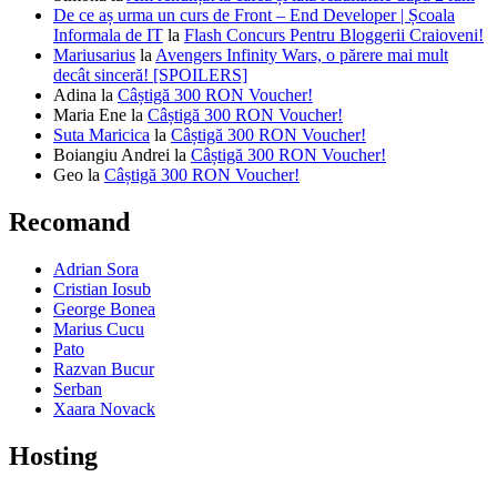
De ce aș urma un curs de Front – End Developer | Școala
Informala de IT
la
Flash Concurs Pentru Bloggerii Craioveni!
Mariusarius
la
Avengers Infinity Wars, o părere mai mult
decât sinceră! [SPOILERS]
Adina
la
Câștigă 300 RON Voucher!
Maria Ene
la
Câștigă 300 RON Voucher!
Suta Maricica
la
Câștigă 300 RON Voucher!
Boiangiu Andrei
la
Câștigă 300 RON Voucher!
Geo
la
Câștigă 300 RON Voucher!
Recomand
Adrian Sora
Cristian Iosub
George Bonea
Marius Cucu
Pato
Razvan Bucur
Serban
Xaara Novack
Hosting