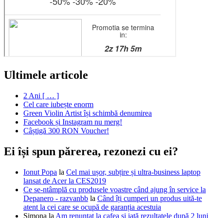
Ultimele articole
2 Ani [ … ]
Cel care iubește enorm
Green Violin Artist își schimbă denumirea
Facebook și Instagram nu merg!
Câștigă 300 RON Voucher!
Ei își spun părerea, rezonezi cu ei?
Ionut Popa
la
Cel mai ușor, subțire și ultra-business laptop
lansat de Acer la CES2019
Ce se-ntâmplă cu produsele voastre când ajung în service la
Depanero - razvanbb
la
Când îți cumperi un produs uită-te
atent la cei care se ocupă de garanția acestuia
Simona
la
Am renunțat la cafea și iată rezultatele după 2 luni