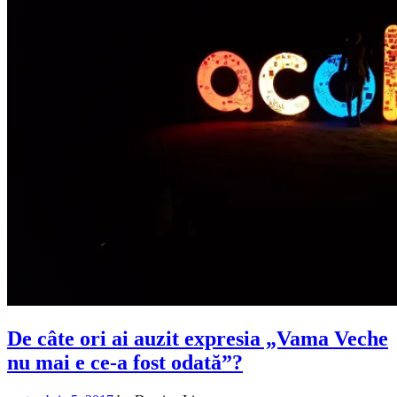
De câte ori ai auzit expresia „Vama Veche
nu mai e ce-a fost odată”?