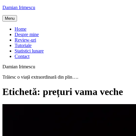
Skip
Damian Irimescu
to
content
Menu
Home
Despre mine
Review-uri
Tutoriale
Statistici lunare
Contact
Damian Irimescu
Trăiesc o viață extraordinară din plin….
Etichetă:
prețuri vama veche