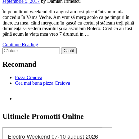
septembrie 5, 2017
by
Damian Irimescu
În penultimul weekend din august am fost plecat într-un mini-
concediu în Vama Veche. Am vrut să merg acolo ca pe timpuri în
tinerețea mea, când mergeam în gașcă cu cortul și stăteam treji până
dimineața să vedem răsăritul și să ascultăm Bolero. Cred că au fost
până acum la viața mea vreo 7 drumuri în …
Continue Reading
Caută
după:
Recomand
Pizza Craiova
Cea mai buna pizza Craiova
Ultimele Promotii Online