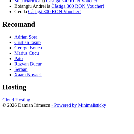
Suta Maricica
la
Câștigă 300 RON Voucher!
Boiangiu Andrei
la
Câștigă 300 RON Voucher!
Geo
la
Câștigă 300 RON Voucher!
Recomand
Adrian Sora
Cristian Iosub
George Bonea
Marius Cucu
Pato
Razvan Bucur
Serban
Xaara Novack
Hosting
Cloud Hosting
© 2026 Damian Irimescu
- Powered by Minimalisticky