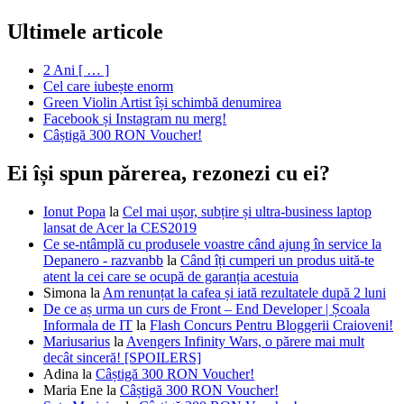
Ultimele articole
2 Ani [ … ]
Cel care iubește enorm
Green Violin Artist își schimbă denumirea
Facebook și Instagram nu merg!
Câștigă 300 RON Voucher!
Ei își spun părerea, rezonezi cu ei?
Ionut Popa
la
Cel mai ușor, subțire și ultra-business laptop
lansat de Acer la CES2019
Ce se-ntâmplă cu produsele voastre când ajung în service la
Depanero - razvanbb
la
Când îți cumperi un produs uită-te
atent la cei care se ocupă de garanția acestuia
Simona
la
Am renunțat la cafea și iată rezultatele după 2 luni
De ce aș urma un curs de Front – End Developer | Școala
Informala de IT
la
Flash Concurs Pentru Bloggerii Craioveni!
Mariusarius
la
Avengers Infinity Wars, o părere mai mult
decât sinceră! [SPOILERS]
Adina
la
Câștigă 300 RON Voucher!
Maria Ene
la
Câștigă 300 RON Voucher!