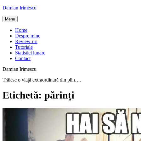
Skip
Damian Irimescu
to
content
Menu
Home
Despre mine
Review-uri
Tutoriale
Statistici lunare
Contact
Damian Irimescu
Trăiesc o viață extraordinară din plin….
Etichetă:
părinți