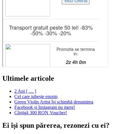
Ultimele articole
2 Ani [ … ]
Cel care iubește enorm
Green Violin Artist își schimbă denumirea
Facebook și Instagram nu merg!
Câștigă 300 RON Voucher!
Ei își spun părerea, rezonezi cu ei?