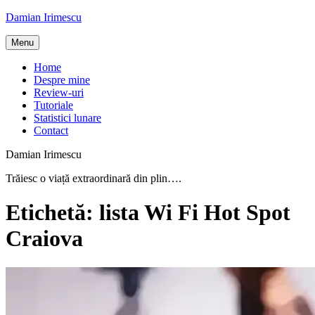
Skip
Damian Irimescu
to
content
Menu
Home
Despre mine
Review-uri
Tutoriale
Statistici lunare
Contact
Damian Irimescu
Trăiesc o viață extraordinară din plin….
Etichetă:
lista Wi Fi Hot Spot
Craiova