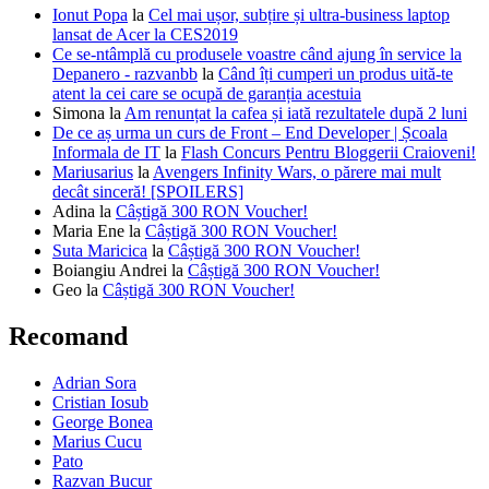
Ionut Popa
la
Cel mai ușor, subțire și ultra-business laptop
lansat de Acer la CES2019
Ce se-ntâmplă cu produsele voastre când ajung în service la
Depanero - razvanbb
la
Când îți cumperi un produs uită-te
atent la cei care se ocupă de garanția acestuia
Simona
la
Am renunțat la cafea și iată rezultatele după 2 luni
De ce aș urma un curs de Front – End Developer | Școala
Informala de IT
la
Flash Concurs Pentru Bloggerii Craioveni!
Mariusarius
la
Avengers Infinity Wars, o părere mai mult
decât sinceră! [SPOILERS]
Adina
la
Câștigă 300 RON Voucher!
Maria Ene
la
Câștigă 300 RON Voucher!
Suta Maricica
la
Câștigă 300 RON Voucher!
Boiangiu Andrei
la
Câștigă 300 RON Voucher!
Geo
la
Câștigă 300 RON Voucher!
Recomand
Adrian Sora
Cristian Iosub
George Bonea
Marius Cucu
Pato
Razvan Bucur