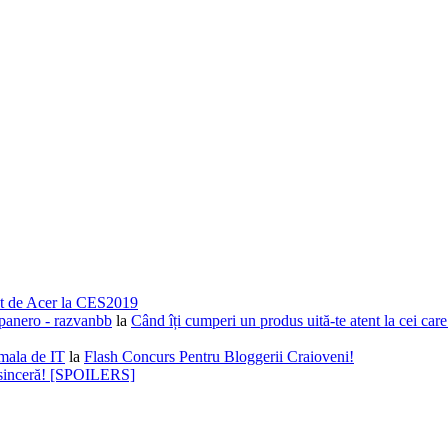
nsat de Acer la CES2019
epanero - razvanbb
la
Când îți cumperi un produs uită-te atent la cei car
mala de IT
la
Flash Concurs Pentru Bloggerii Craioveni!
t sinceră! [SPOILERS]