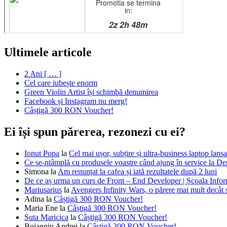
Ultimele articole
2 Ani [ … ]
Cel care iubește enorm
Green Violin Artist își schimbă denumirea
Facebook și Instagram nu merg!
Câștigă 300 RON Voucher!
Ei își spun părerea, rezonezi cu ei?
Ionut Popa
la
Cel mai ușor, subțire și ultra-business laptop la
Ce se-ntâmplă cu produsele voastre când ajung în service la D
Simona
la
Am renunțat la cafea și iată rezultatele după 2 luni
De ce aș urma un curs de Front – End Developer | Școala Infor
Mariusarius
la
Avengers Infinity Wars, o părere mai mult decâ
Adina
la
Câștigă 300 RON Voucher!
Maria Ene
la
Câștigă 300 RON Voucher!
Suta Maricica
la
Câștigă 300 RON Voucher!
Boiangiu Andrei
la
Câștigă 300 RON Voucher!