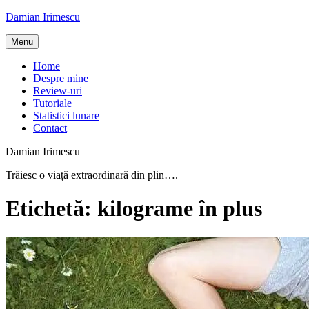
Skip
Damian Irimescu
to
content
Menu
Home
Despre mine
Review-uri
Tutoriale
Statistici lunare
Contact
Damian Irimescu
Trăiesc o viață extraordinară din plin….
Etichetă:
kilograme în plus