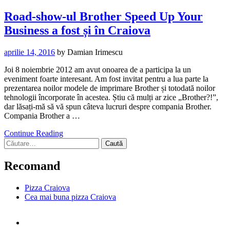
Road-show-ul Brother Speed Up Your
Business a fost și în Craiova
aprilie 14, 2016
by
Damian Irimescu
Joi 8 noiembrie 2012 am avut onoarea de a participa la un
eveniment foarte interesant. Am fost invitat pentru a lua parte la
prezentarea noilor modele de imprimare Brother și totodată noilor
tehnologii încorporate în acestea. Știu că mulți ar zice „Brother?!”,
dar lăsați-mă să vă spun câteva lucruri despre compania Brother.
Compania Brother a …
Continue Reading
Caută
după:
Recomand
Pizza Craiova
Cea mai buna pizza Craiova