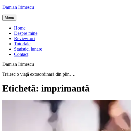
Skip
Damian Irimescu
to
content
Menu
Home
Despre mine
Review-uri
Tutoriale
Statistici lunare
Contact
Damian Irimescu
Trăiesc o viață extraordinară din plin….
Etichetă:
imprimantă