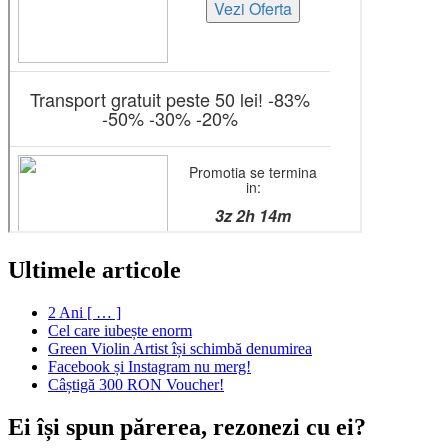
Ultimele articole
2 Ani [ … ]
Cel care iubește enorm
Green Violin Artist își schimbă denumirea
Facebook și Instagram nu merg!
Câștigă 300 RON Voucher!
Ei își spun părerea, rezonezi cu ei?