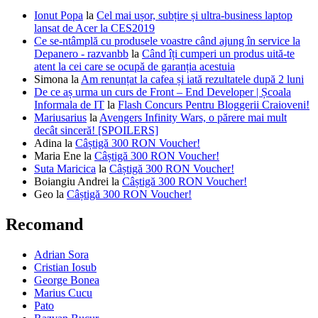
Ionut Popa
la
Cel mai ușor, subțire și ultra-business laptop
lansat de Acer la CES2019
Ce se-ntâmplă cu produsele voastre când ajung în service la
Depanero - razvanbb
la
Când îți cumperi un produs uită-te
atent la cei care se ocupă de garanția acestuia
Simona
la
Am renunțat la cafea și iată rezultatele după 2 luni
De ce aș urma un curs de Front – End Developer | Școala
Informala de IT
la
Flash Concurs Pentru Bloggerii Craioveni!
Mariusarius
la
Avengers Infinity Wars, o părere mai mult
decât sinceră! [SPOILERS]
Adina
la
Câștigă 300 RON Voucher!
Maria Ene
la
Câștigă 300 RON Voucher!
Suta Maricica
la
Câștigă 300 RON Voucher!
Boiangiu Andrei
la
Câștigă 300 RON Voucher!
Geo
la
Câștigă 300 RON Voucher!
Recomand
Adrian Sora
Cristian Iosub
George Bonea
Marius Cucu
Pato