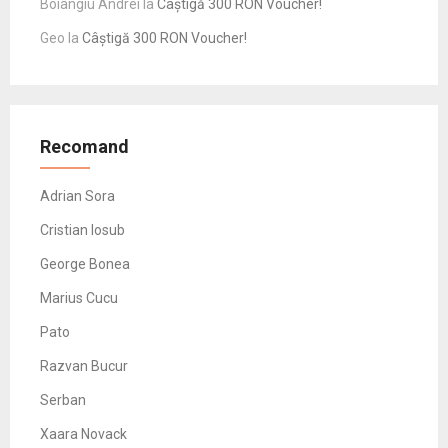
Boiangiu Andrei
la
Câștigă 300 RON Voucher!
Geo
la
Câștigă 300 RON Voucher!
Recomand
Adrian Sora
Cristian Iosub
George Bonea
Marius Cucu
Pato
Razvan Bucur
Serban
Xaara Novack