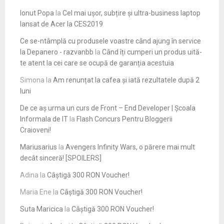
Ionut Popa
la
Cel mai ușor, subțire și ultra-business laptop
lansat de Acer la CES2019
Ce se-ntâmplă cu produsele voastre când ajung în service
la Depanero - razvanbb
la
Când îți cumperi un produs uită-
te atent la cei care se ocupă de garanția acestuia
Simona
la
Am renunțat la cafea și iată rezultatele după 2
luni
De ce aș urma un curs de Front – End Developer | Școala
Informala de IT
la
Flash Concurs Pentru Bloggerii
Craioveni!
Mariusarius
la
Avengers Infinity Wars, o părere mai mult
decât sinceră! [SPOILERS]
Adina
la
Câștigă 300 RON Voucher!
Maria Ene
la
Câștigă 300 RON Voucher!
Suta Maricica
la
Câștigă 300 RON Voucher!