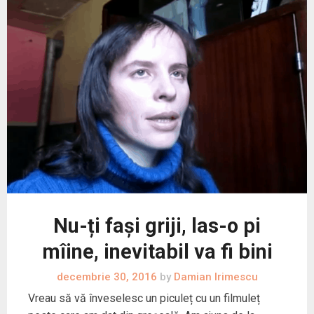
Nu-ți fași griji, las-o pi
mîine, inevitabil va fi bini
decembrie 30, 2016
by
Damian Irimescu
Vreau să vă înveselesc un piculeț cu un filmuleț