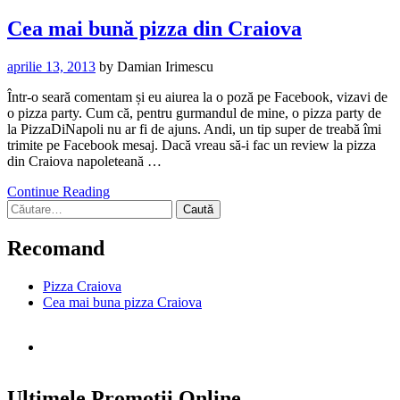
Cea mai bună pizza din Craiova
aprilie 13, 2013
by
Damian Irimescu
Într-o seară comentam și eu aiurea la o poză pe Facebook, vizavi de
o pizza party. Cum că, pentru gurmandul de mine, o pizza party de
la PizzaDiNapoli nu ar fi de ajuns. Andi, un tip super de treabă îmi
trimite pe Facebook mesaj. Dacă vreau să-i fac un review la pizza
din Craiova napoleteană …
Continue Reading
Caută
după:
Recomand
Pizza Craiova
Cea mai buna pizza Craiova
Ultimele Promotii Online