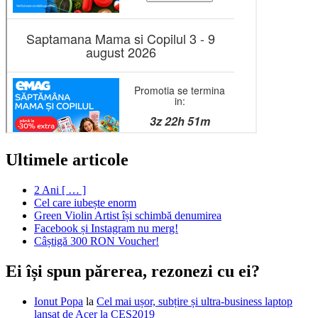
Ultimele articole
2 Ani [ … ]
Cel care iubește enorm
Green Violin Artist își schimbă denumirea
Facebook și Instagram nu merg!
Câștigă 300 RON Voucher!
Ei își spun părerea, rezonezi cu ei?
Ionut Popa
la
Cel mai ușor, subțire și ultra-business laptop
lansat de Acer la CES2019