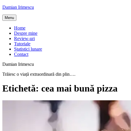
Skip
Damian Irimescu
to
content
Menu
Home
Despre mine
Review-uri
Tutoriale
Statistici lunare
Contact
Damian Irimescu
Trăiesc o viață extraordinară din plin….
Etichetă:
cea mai bună pizza