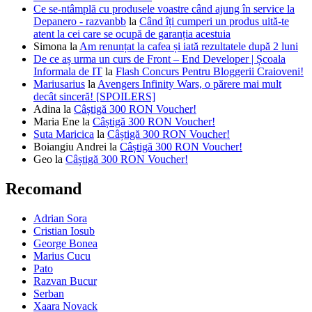
Ce se-ntâmplă cu produsele voastre când ajung în service la
Depanero - razvanbb
la
Când îți cumperi un produs uită-te
atent la cei care se ocupă de garanția acestuia
Simona
la
Am renunțat la cafea și iată rezultatele după 2 luni
De ce aș urma un curs de Front – End Developer | Școala
Informala de IT
la
Flash Concurs Pentru Bloggerii Craioveni!
Mariusarius
la
Avengers Infinity Wars, o părere mai mult
decât sinceră! [SPOILERS]
Adina
la
Câștigă 300 RON Voucher!
Maria Ene
la
Câștigă 300 RON Voucher!
Suta Maricica
la
Câștigă 300 RON Voucher!
Boiangiu Andrei
la
Câștigă 300 RON Voucher!
Geo
la
Câștigă 300 RON Voucher!
Recomand
Adrian Sora
Cristian Iosub
George Bonea
Marius Cucu
Pato
Razvan Bucur
Serban
Xaara Novack