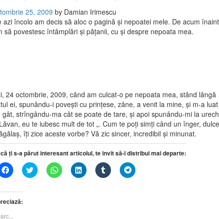
tombrie 25, 2009
by
Damian Irimescu
 azi încolo am decis să aloc o pagină și nepoatei mele. De acum înain
 să povestesc întâmplări și pățanii, cu și despre nepoata mea.
i, 24 octombrie, 2009, când am culcat-o pe nepoata mea, stând lângă
tul ei, spunându-i povești cu prințese, zâne, a venit la mine, și m-a luat
 gât, strîngându-ma cât se poate de tare, și apoi spunându-mi la urec
„Lăvan, eu te iubesc mult de tot „. Cum te poți simți când un înger, dulce
ăgălaș, îți zice aceste vorbe? Vă zic sincer, incredibil și minunat.
că ți s-a părut interesant articolul, te invit să-l distribui mai departe:
Dă
Dă
Dă
Dă
Dă
Dă
clic
clic
clic
clic
clic
clic
pentru
pentru
pentru
pentru
pentru
pentru
a
a
partajare
a
a
partajare
partaja
partaja
pe
partaja
partaja
pe
pe
pe
WhatsApp(Se
pe
pe
Telegram(Se
reciază:
Facebook(Se
Twitter(Se
deschide
LinkedIn(Se
Tumblr(Se
deschide
deschide
deschide
într-
deschide
deschide
într-
arc...