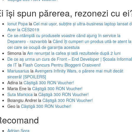
i își spun părerea, rezonezi cu ei
Ionut Popa
la
Cel mai ușor, subțire și ultra-business laptop lansat 
Acer la CES2019
Ce se-ntâmplă cu produsele voastre când ajung în service la
Depanero - razvanbb
la
Când îți cumperi un produs uită-te atent la
cei care se ocupă de garanția acestuia
Simona
la
Am renunțat la cafea și iată rezultatele după 2 luni
De ce aș urma un curs de Front – End Developer | Școala Informa
de IT
la
Flash Concurs Pentru Bloggerii Craioveni!
Mariusarius
la
Avengers Infinity Wars, o părere mai mult decât
sinceră! [SPOILERS]
Adina
la
Câștigă 300 RON Voucher!
Maria Ene
la
Câștigă 300 RON Voucher!
Suta Maricica
la
Câștigă 300 RON Voucher!
Boiangiu Andrei
la
Câștigă 300 RON Voucher!
Geo
la
Câștigă 300 RON Voucher!
Recomand
Adrian Sora