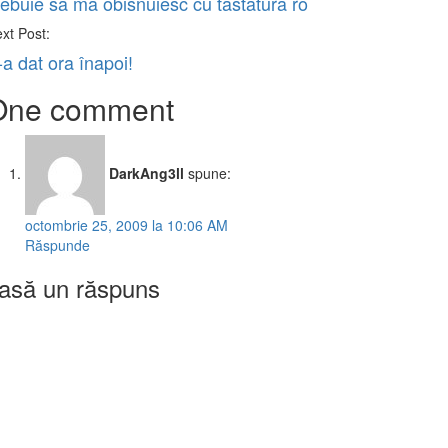
rebuie sa ma obisnuiesc cu tastatura ro
xt Post:
-a dat ora înapoi!
One comment
DarkAng3ll
spune:
octombrie 25, 2009 la 10:06 AM
Răspunde
asă un răspuns