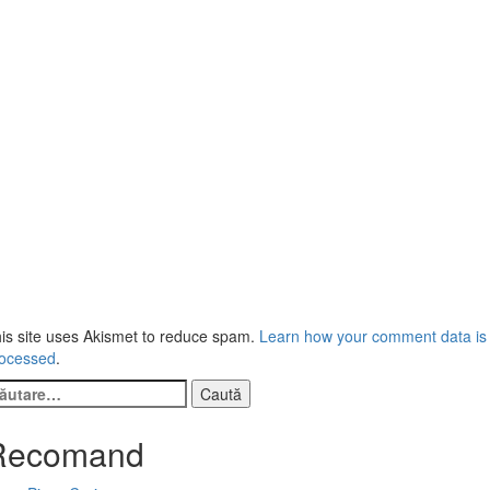
is site uses Akismet to reduce spam.
Learn how your comment data is
ocessed
.
ută
pă:
Recomand