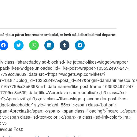
într-
într-
o
într-
într-
o
o
o
fereastră
o
o
fereastră
fereastră
fereastră
nouă)
fereastră
fereastră
nouă)
nouă)
nouă)
nouă)
nouă)
că ți s-a părut interesant articolul, te invit să-l distribui mai departe:
Dă
Dă
Dă
Dă
Dă
Dă
clic
clic
clic
clic
clic
clic
pentru
pentru
pentru
pentru
pentru
pentru
a
a
partajare
a
a
partajare
partaja
partaja
pe
partaja
partaja
pe
iv class='sharedaddy sd-block sd-like jetpack-likes-widget-wrapper
pe
pe
WhatsApp(Se
pe
pe
Telegram(Se
tpack-likes-widget-unloaded' id='like-post-wrapper-103532497-247-
Facebook(Se
Twitter(Se
deschide
LinkedIn(Se
Tumblr(Se
deschide
deschide
deschide
într-
deschide
deschide
într-
7799cc3e639' data-src='https://widgets.wp.com/likes/?
într-
într-
o
într-
într-
o
r=13.8.1#blog_id=103532497&post_id=247&origin=damianirimescu.ro
o
o
fereastră
o
o
fereastră
fereastră
fereastră
nouă)
fereastră
fereastră
nouă)
7-6a7799cc3e639&n=1' data-name='like-post-frame-103532497-247-
nouă)
nouă)
nouă)
nouă)
7799cc3e639' data-title='Apreciază sau republică'><h3 class="sd-
tle">Apreciază:</h3><div class='likes-widget-placeholder post-likes-
dget-placeholder' style='height: 55px;'><span class='button'>
pan>Apreciază</span></span> <span class="loading">Încarc...</span
div><span class='sd-text-color'></span><a class='sd-link-color'></a>
div>
st
evious Post:
vigation