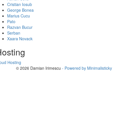
Cristian Iosub
George Bonea
Marius Cucu
Pato
Razvan Bucur
Serban
Xaara Novack
osting
oud Hosting
© 2026 Damian Irimescu
- Powered by Minimalisticky