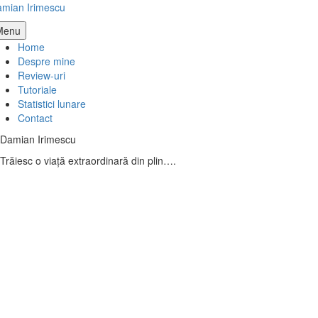
Skip
mian Irimescu
to
Menu
content
Home
Despre mine
Review-uri
Tutoriale
Statistici lunare
Contact
Damian Irimescu
Trăiesc o viață extraordinară din plin….